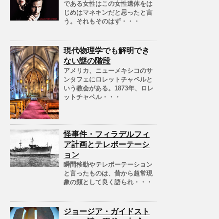
である女性はこの女性遺体をは
じめはマネキンだと思ったと言
う。それもそのはず・・・
現代物理学でも解明でき
ない謎の階段
アメリカ、ニューメキシコのサ
ンタフェにロレットチャペルと
いう教会がある。1873年、ロレ
ットチャペル・・・
怪事件・フィラデルフィ
ア計画とテレポーテーシ
ョン
瞬間移動やテレポーテーション
と言ったものは、昔から超常現
象の類として良く語られ・・・
ジョージア・ガイドスト