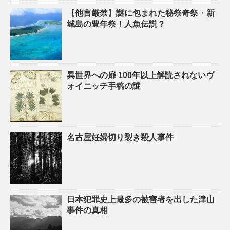
【他言厳禁】謎に包まれた秘祭奇祭・新
城島の豊年祭！人魚伝説？
異世界への扉 100年以上解読されないヴ
ォイニッチ手稿の謎
名古屋妊婦切り裂き殺人事件
日本犯罪史上最多の被害者を出した津山
事件の真相