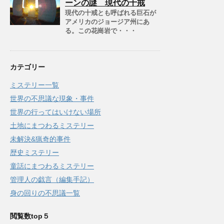
ーンの謎 現代の十戒
現代の十戒とも呼ばれる巨石が
アメリカのジョージア州にあ
る。この花崗岩で・・・
カテゴリー
ミステリー一覧
世界の不思議な現象・事件
世界の行ってはいけない場所
土地にまつわるミステリー
未解決&猟奇的事件
歴史ミステリー
童話にまつわるミステリー
管理人の戯言（編集手記）
身の回りの不思議一覧
閲覧数top５