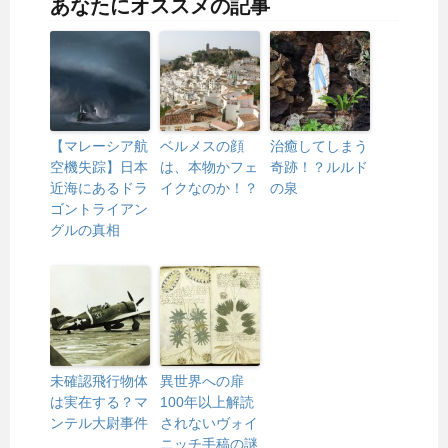
あなたにオススメの記事
【マレーシア航
ベルメスの顔
治癒してしまう
空機失踪】日本
は、本物かフェ
奇跡！？ルルド
近海にあるドラ
イクなのか！？
の泉
ゴントライアン
グルの真相
未確認飛行物体
異世界への扉
は実在する？マ
100年以上解読
ンテル大尉事件
されないヴォイ
ニッチ手稿の謎