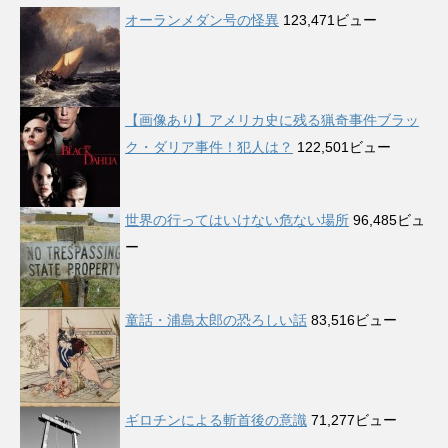
オーランメダン号の怪異
123,471ビュー
【画像あり】アメリカ史に残る猟奇事件ブラッ
ク・ダリア事件！犯人は？
122,501ビュー
世界の行ってはいけない危ない場所
96,485ビュ
ー
童話・浦島太郎の恐ろしい話
83,516ビュー
ギロチンによる斬首後の意識
71,277ビュー