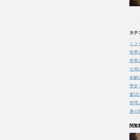
カテ
ミス
世界
世界
土地
未解
歴史
童話
管理
身の
閲覧数