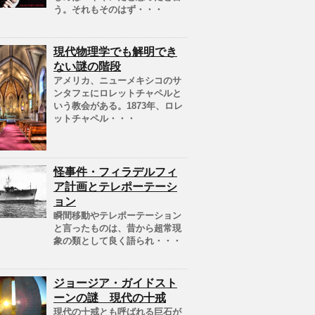
う。それもそのはず・・・
現代物理学でも解明でき
ない謎の階段
アメリカ、ニューメキシコのサ
ンタフェにロレットチャペルと
いう教会がある。1873年、ロレ
ットチャペル・・・
怪事件・フィラデルフィ
ア計画とテレポーテーシ
ョン
瞬間移動やテレポーテーション
と言ったものは、昔から超常現
象の類として良く語られ・・・
ジョージア・ガイドスト
ーンの謎 現代の十戒
現代の十戒とも呼ばれる巨石が