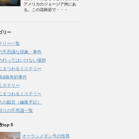
アメリカのジョージア州にあ
る。この花崗岩で・・・
ゴリー
テリー一覧
の不思議な現象・事件
の行ってはいけない場所
にまつわるミステリー
決&猟奇的事件
ミステリー
にまつわるミステリー
人の戯言（編集手記）
回りの不思議一覧
top５
オーランメダン号の怪異