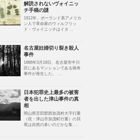
解読されないヴォイニッ
チ手稿の謎
1912年、ポーランド系アメリカ
ン人で革命家のウィルフリッ
ド・ヴォイニッチはイタ …
名古屋妊婦切り裂き殺人
事件
1988年3月18日、名古屋市中川
区にあるマンションである猟奇
事件が発生した。 …
日本犯罪史上最多の被害
者を出した津山事件の真
相
岡山県苫田郡西加茂村大字行重
（現・津山市加茂町行重）の貝
尾は自然の多いのどかな集 …