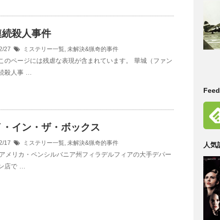
連続殺人事件
2/27
ミステリー一覧
,
未解決&猟奇的事件
このページには残虐な表現が含まれています。 華城（ファン
続殺人事 …
Fe
イ・イン・ザ・ボックス
2/17
ミステリー一覧
,
未解決&猟奇的事件
人気
年、アメリカ・ペンシルバニア州フィラデルフィアの大手デパー
ン店で …