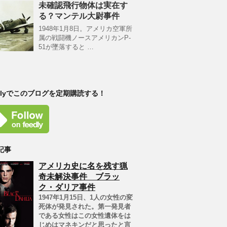
未確認飛行物体は実在す
る？マンテル大尉事件
1948年1月8日。アメリカ空軍所
属の戦闘機ノースアメリカンP-
51が墜落すると …
edlyでこのブログを定期購読する！
記事
アメリカ史に名を残す猟
奇未解決事件 ブラッ
ク・ダリア事件
1947年1月15日、1人の女性の変
死体が発見された。第一発見者
である女性はこの女性遺体をは
じめはマネキンだと思ったと言