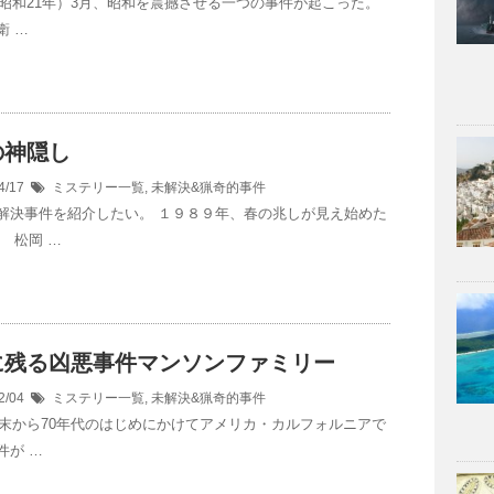
年（昭和21年）3月、昭和を震撼させる一つの事件が起こった。
衛 …
の神隠し
4/17
ミステリー一覧
,
未解決&猟奇的事件
解決事件を紹介したい。 １９８９年、春の兆しが見え始めた
 松岡 …
に残る凶悪事件マンソンファミリー
2/04
ミステリー一覧
,
未解決&猟奇的事件
年代末から70年代のはじめにかけてアメリカ・カルフォルニアで
件が …