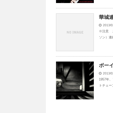
華城
2013/0
※注意 
ソン）連
ボー
2013/0
1957
トチェー