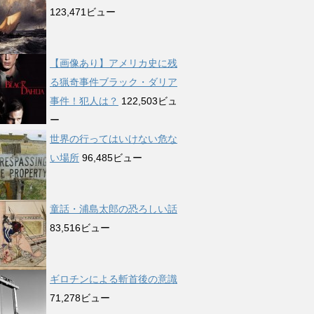
123,471ビュー
【画像あり】アメリカ史に残
る猟奇事件ブラック・ダリア
事件！犯人は？
122,503ビュ
ー
世界の行ってはいけない危な
い場所
96,485ビュー
童話・浦島太郎の恐ろしい話
83,516ビュー
ギロチンによる斬首後の意識
71,278ビュー