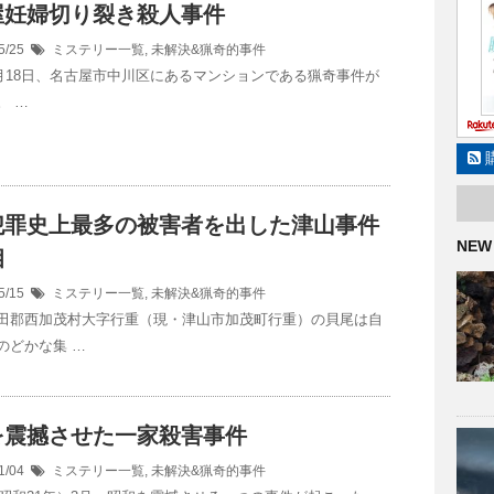
屋妊婦切り裂き殺人事件
5/25
ミステリー一覧
,
未解決&猟奇的事件
年3月18日、名古屋市中川区にあるマンションである猟奇事件が
。 …
犯罪史上最多の被害者を出した津山事件
NEW
相
5/15
ミステリー一覧
,
未解決&猟奇的事件
田郡西加茂村大字行重（現・津山市加茂町行重）の貝尾は自
のどかな集 …
を震撼させた一家殺害事件
1/04
ミステリー一覧
,
未解決&猟奇的事件