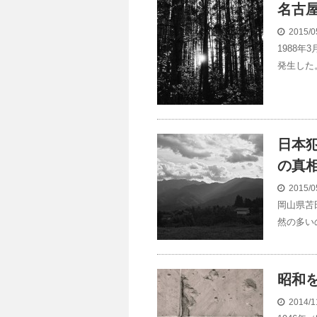
名古
2015/0
1988
発生した
日本
の真
2015/0
岡山県苫
然の多い
昭和
2014/1