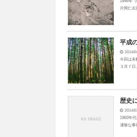
1946
片岡仁左
平成
2014/0
今回は未
３月７日、
歴史
2014/0
1960
凄惨な事