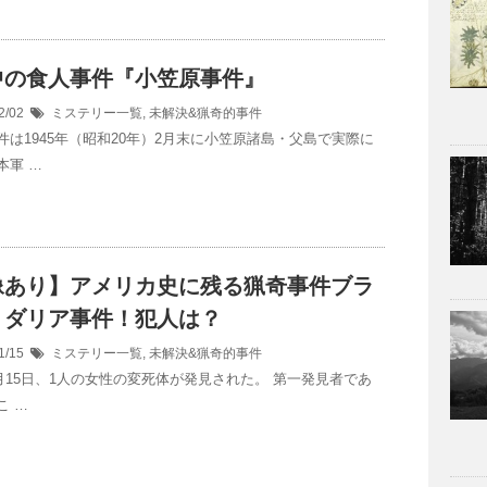
中の食人事件『小笠原事件』
2/02
ミステリー一覧
,
未解決&猟奇的事件
件は1945年（昭和20年）2月末に小笠原諸島・父島で実際に
本軍 …
像あり】アメリカ史に残る猟奇事件ブラ
・ダリア事件！犯人は？
1/15
ミステリー一覧
,
未解決&猟奇的事件
年1月15日、1人の女性の変死体が発見された。 第一発見者であ
こ …