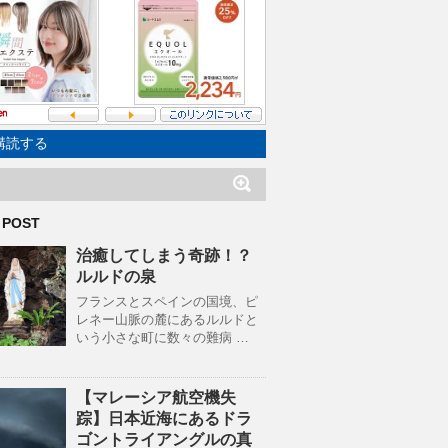
購読する
 POST
治癒してしまう奇跡！？
ルルドの泉
フランスとスペインの国境、ピ
レネー山脈の麓にあるルルドと
いう小さな町に数々の難病 …
【マレーシア航空機失
踪】日本近海にあるドラ
ゴントライアングルの真