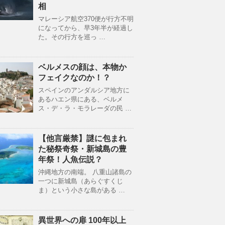
相
マレーシア航空370便が行方不明
になってから、早3年半が経過し
た。その行方を巡っ …
ベルメスの顔は、本物か
フェイクなのか！？
スペインのアンダルシア地方に
あるハエン県にある、ベルメ
ス・デ・ラ・モラレーダの民 …
【他言厳禁】謎に包まれ
た秘祭奇祭・新城島の豊
年祭！人魚伝説？
沖縄地方の南端。 八重山諸島の
一つに新城島（あらぐすくじ
ま）という小さな島がある …
異世界への扉 100年以上