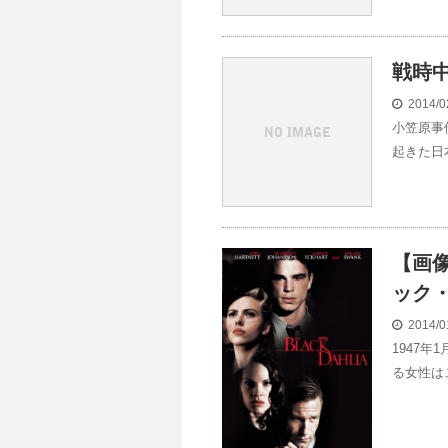
戦時
2014/0
小笠原事
起きた日
【画
ック
2014/0
1947
る女性は