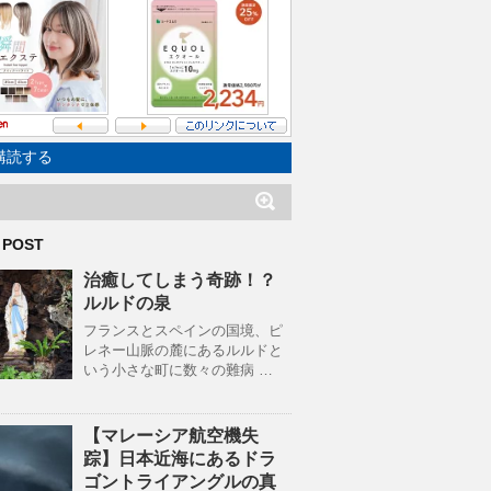
購読する
 POST
治癒してしまう奇跡！？
ルルドの泉
フランスとスペインの国境、ピ
レネー山脈の麓にあるルルドと
いう小さな町に数々の難病 …
【マレーシア航空機失
踪】日本近海にあるドラ
ゴントライアングルの真