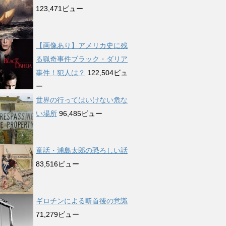
123,471ビュー
【画像あり】アメリカ史に残
る猟奇事件ブラック・ダリア
事件！犯人は？
122,504ビュ
ー
世界の行ってはいけない危な
い場所
96,485ビュー
童話・浦島太郎の恐ろしい話
83,516ビュー
ギロチンによる斬首後の意識
71,279ビュー