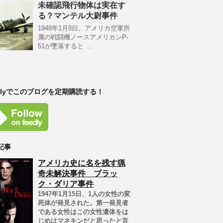
未確認飛行物体は実在す
る？マンテル大尉事件
1948年1月8日。アメリカ空軍所
属の戦闘機ノースアメリカンP-
51が墜落すると …
edlyでこのブログを定期購読する！
記事
アメリカ史に名を残す猟
奇未解決事件 ブラッ
ク・ダリア事件
1947年1月15日、1人の女性の変
死体が発見された。第一発見者
である女性はこの女性遺体をは
じめはマネキンだと思ったと言