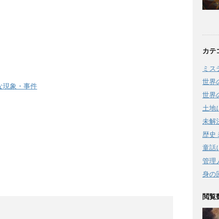
カテ
ミス
世界
な現象・事件
世界
土地
未解
歴史
童話
管理
身の
閲覧数