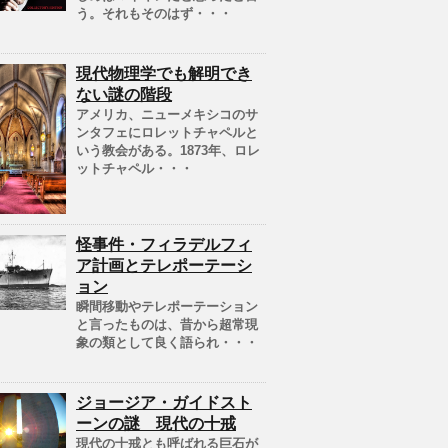
う。それもそのはず・・・
現代物理学でも解明でき
ない謎の階段
アメリカ、ニューメキシコのサ
ンタフェにロレットチャペルと
いう教会がある。1873年、ロレ
ットチャペル・・・
怪事件・フィラデルフィ
ア計画とテレポーテーシ
ョン
瞬間移動やテレポーテーション
と言ったものは、昔から超常現
象の類として良く語られ・・・
ジョージア・ガイドスト
ーンの謎 現代の十戒
現代の十戒とも呼ばれる巨石が