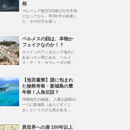
相
マレーシア航空370便が行方不明
になってから、早3年半が経過し
た。その行方を巡っ …
ベルメスの顔は、本物か
フェイクなのか！？
スペインのアンダルシア地方に
あるハエン県にある、ベルメ
ス・デ・ラ・モラレーダの民 …
【他言厳禁】謎に包まれ
た秘祭奇祭・新城島の豊
年祭！人魚伝説？
沖縄地方の南端。 八重山諸島の
一つに新城島（あらぐすくじ
ま）という小さな島がある …
異世界への扉 100年以上