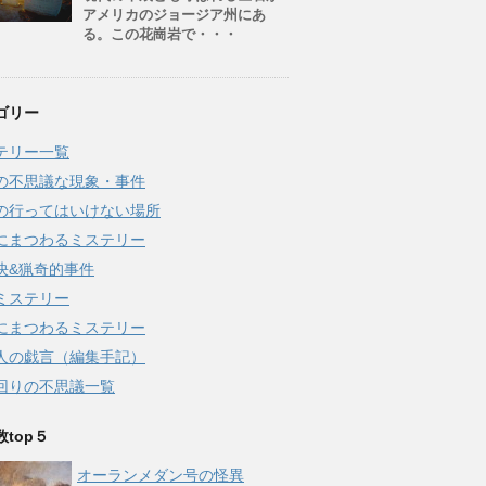
アメリカのジョージア州にあ
る。この花崗岩で・・・
ゴリー
テリー一覧
の不思議な現象・事件
の行ってはいけない場所
にまつわるミステリー
決&猟奇的事件
ミステリー
にまつわるミステリー
人の戯言（編集手記）
回りの不思議一覧
top５
オーランメダン号の怪異