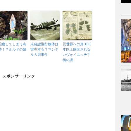
治癒してしまう奇
未確認飛行物体は
異世界への扉 100
跡！？ルルドの泉
実在する？マンテ
年以上解読されな
ル大尉事件
いヴォイニッチ手
稿の謎
スポンサーリンク