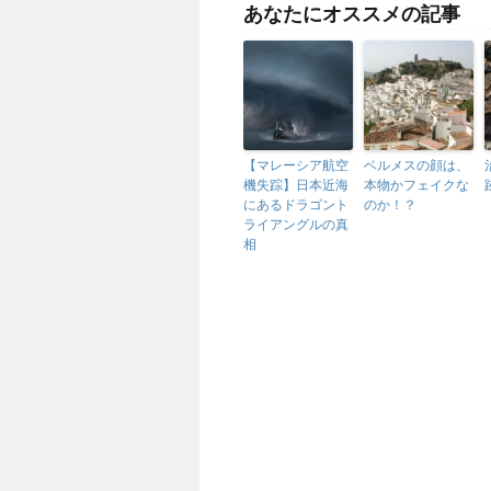
あなたにオススメの記事
【マレーシア航空
ベルメスの顔は、
機失踪】日本近海
本物かフェイクな
にあるドラゴント
のか！？
ライアングルの真
相