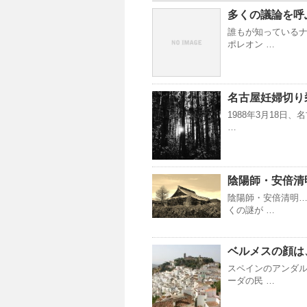
多くの議論を呼
誰もが知っているナ
ポレオン …
名古屋妊婦切り
1988年3月18
…
陰陽師・安倍清
陰陽師・安倍清明…
くの謎が …
ベルメスの顔は
スペインのアンダ
ーダの民 …