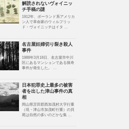
解読されないヴォイニッ
チ手稿の謎
1912年、ポーランド系アメリカ
ン人で革命家のウィルフリッ
ド・ヴォイニッチはイタ …
名古屋妊婦切り裂き殺人
事件
1988年3月18日、名古屋市中川
区にあるマンションである猟奇
事件が発生した。 …
日本犯罪史上最多の被害
者を出した津山事件の真
相
岡山県苫田郡西加茂村大字行重
（現・津山市加茂町行重）の貝
尾は自然の多いのどかな集 …