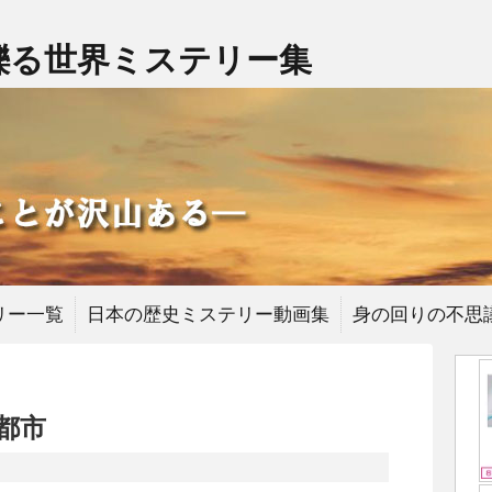
擽る世界ミステリー集
リー一覧
日本の歴史ミステリー動画集
身の回りの不思
都市